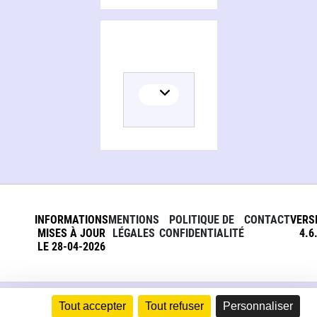
INFORMATIONS
MENTIONS
POLITIQUE DE
CONTACT
VERS
MISES À JOUR
LÉGALES
CONFIDENTIALITÉ
4.6
LE 28-04-2026
Tout accepter
Tout refuser
Personnaliser