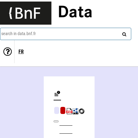
Data
search in data.bnf.fr
FR