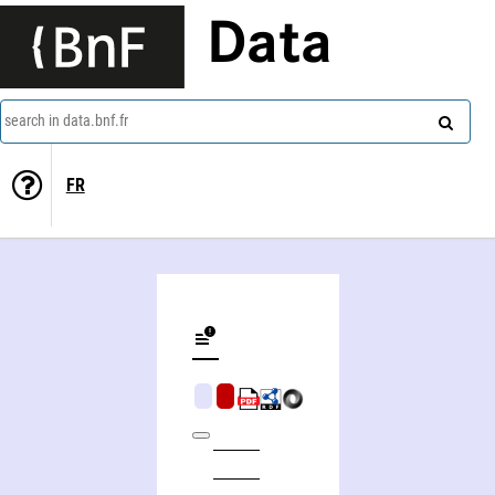
Data
search in data.bnf.fr
FR