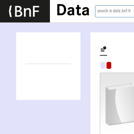
Data
search in data.bnf.fr