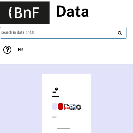
Data
search in data.bnf.fr
FR