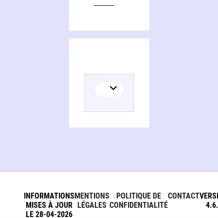
INFORMATIONS
MENTIONS
POLITIQUE DE
CONTACT
VERS
MISES À JOUR
LÉGALES
CONFIDENTIALITÉ
4.6
LE 28-04-2026