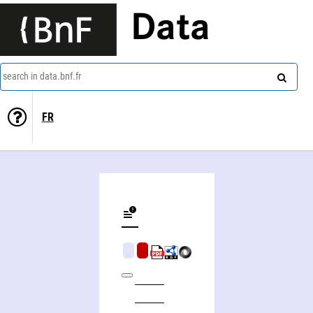
Data
search in data.bnf.fr
FR