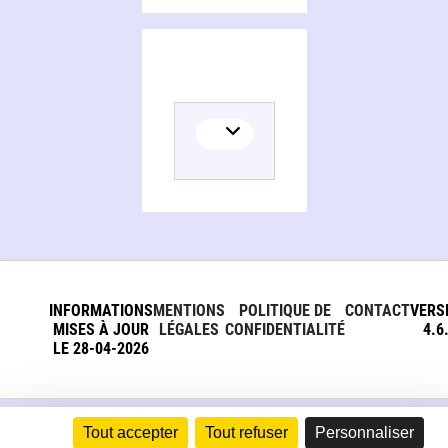
INFORMATIONS
MENTIONS
POLITIQUE DE
CONTACT
VERS
MISES À JOUR
LÉGALES
CONFIDENTIALITÉ
4.6
LE 28-04-2026
Tout accepter
Tout refuser
Personnaliser