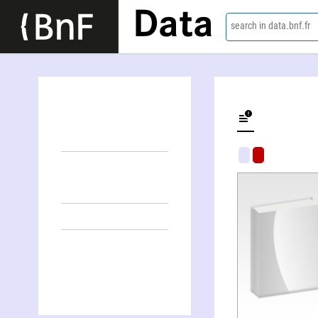
Data
search in data.bnf.fr