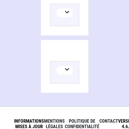
INFORMATIONS
MENTIONS
POLITIQUE DE
CONTACT
VERS
MISES À JOUR
LÉGALES
CONFIDENTIALITÉ
4.6