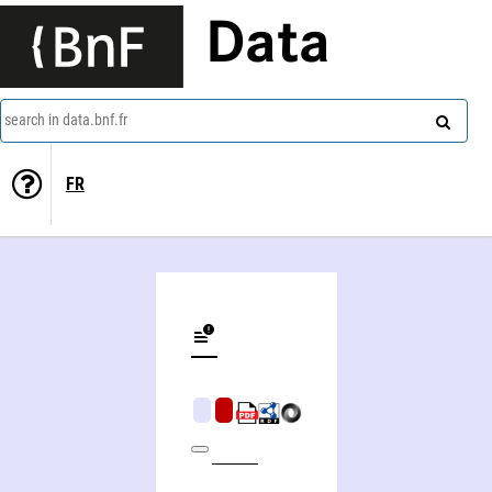
Data
search in data.bnf.fr
FR