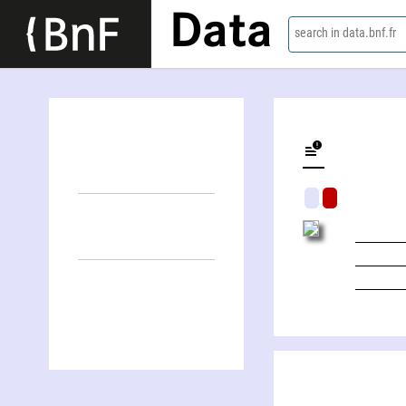
Data
search in data.bnf.fr