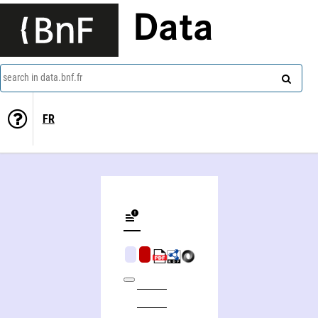
Data
search in data.bnf.fr
FR