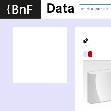
Data
search in data.bnf.fr