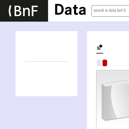
Data
search in data.bnf.fr