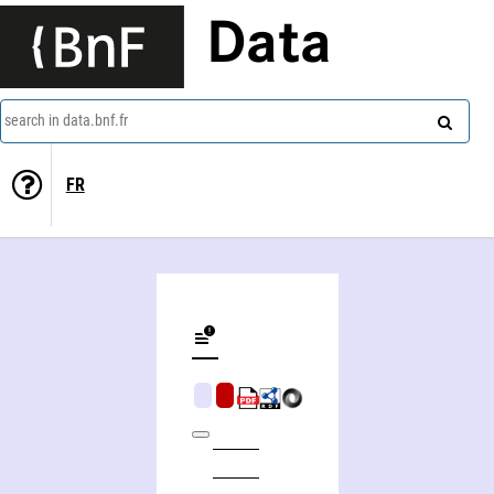
Data
search in data.bnf.fr
FR