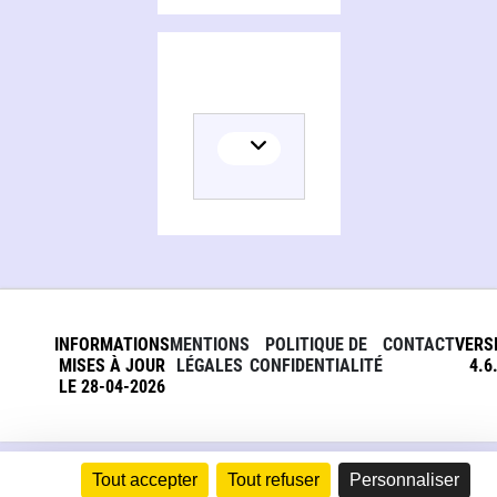
INFORMATIONS
MENTIONS
POLITIQUE DE
CONTACT
VERS
MISES À JOUR
LÉGALES
CONFIDENTIALITÉ
4.6
LE 28-04-2026
Tout accepter
Tout refuser
Personnaliser