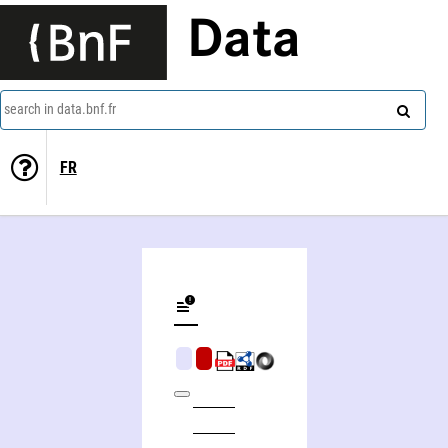
Data
search in data.bnf.fr
FR