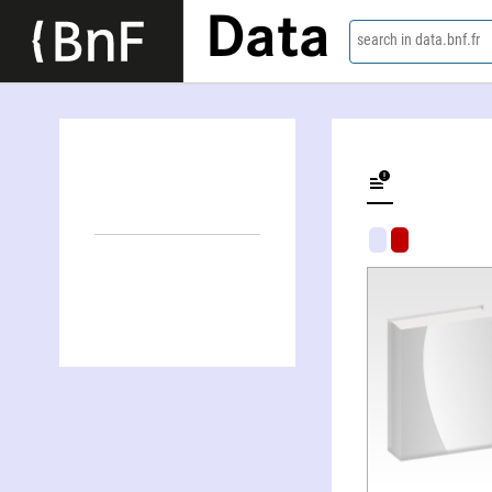
Data
search in data.bnf.fr