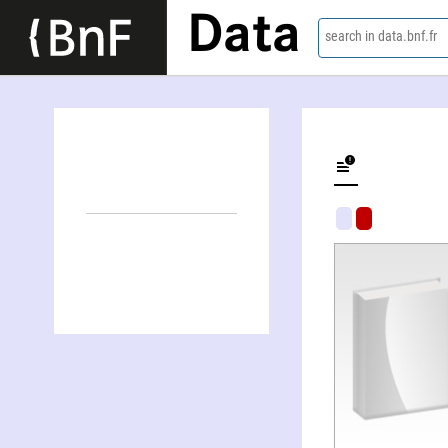
Data
search in data.bnf.fr