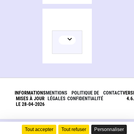
INFORMATIONS
MENTIONS
POLITIQUE DE
CONTACT
VERS
MISES À JOUR
LÉGALES
CONFIDENTIALITÉ
4.6
LE 28-04-2026
Tout accepter
Tout refuser
Personnaliser