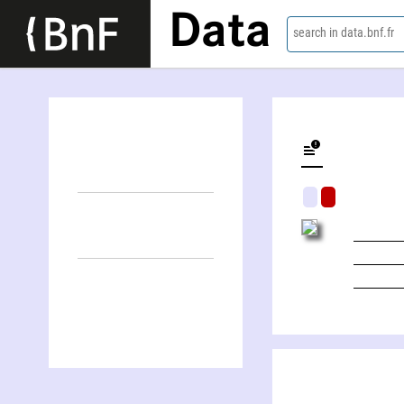
Data
search in data.bnf.fr