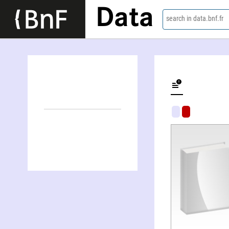
Data
search in data.bnf.fr