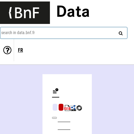
Data
search in data.bnf.fr
FR