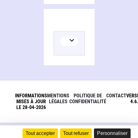
INFORMATIONS
MENTIONS
POLITIQUE DE
CONTACT
VERS
MISES À JOUR
LÉGALES
CONFIDENTIALITÉ
4.6
LE 28-04-2026
Tout accepter
Tout refuser
Personnaliser