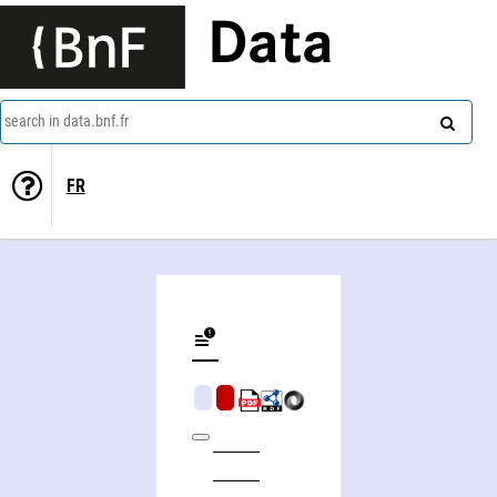
Data
search in data.bnf.fr
FR