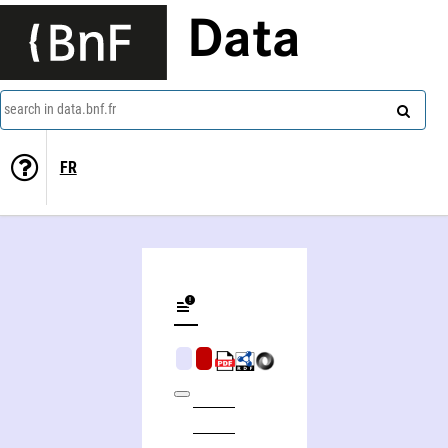
Data
search in data.bnf.fr
FR