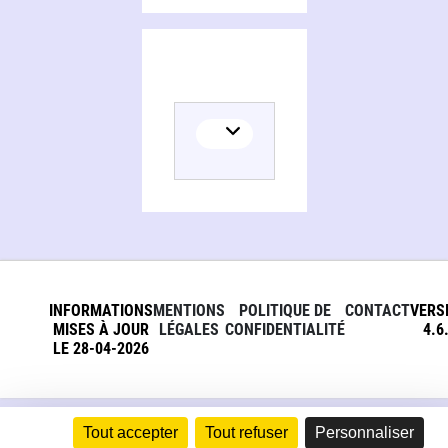
INFORMATIONS
MENTIONS
POLITIQUE DE
CONTACT
VERS
MISES À JOUR
LÉGALES
CONFIDENTIALITÉ
4.6
LE 28-04-2026
Tout accepter
Tout refuser
Personnaliser