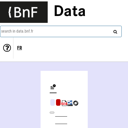
Data
search in data.bnf.fr
FR