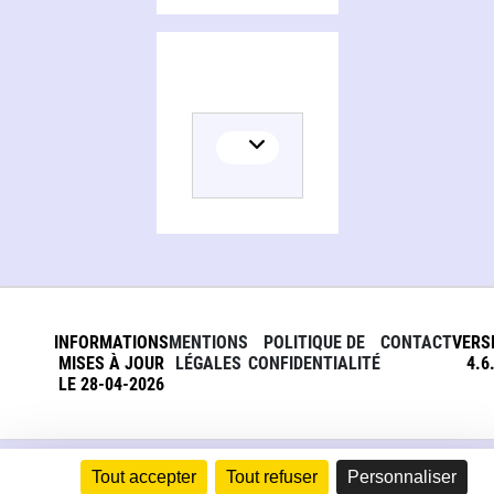
INFORMATIONS
MENTIONS
POLITIQUE DE
CONTACT
VERS
MISES À JOUR
LÉGALES
CONFIDENTIALITÉ
4.6
LE 28-04-2026
Tout accepter
Tout refuser
Personnaliser