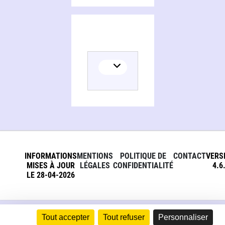
INFORMATIONS
MENTIONS
POLITIQUE DE
CONTACT
VERS
MISES À JOUR
LÉGALES
CONFIDENTIALITÉ
4.6
LE 28-04-2026
Tout accepter
Tout refuser
Personnaliser