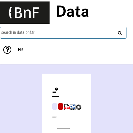
Data
search in data.bnf.fr
FR