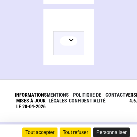
INFORMATIONS
MENTIONS
POLITIQUE DE
CONTACT
VERS
MISES À JOUR
LÉGALES
CONFIDENTIALITÉ
4.6
LE 28-04-2026
Tout accepter
Tout refuser
Personnaliser