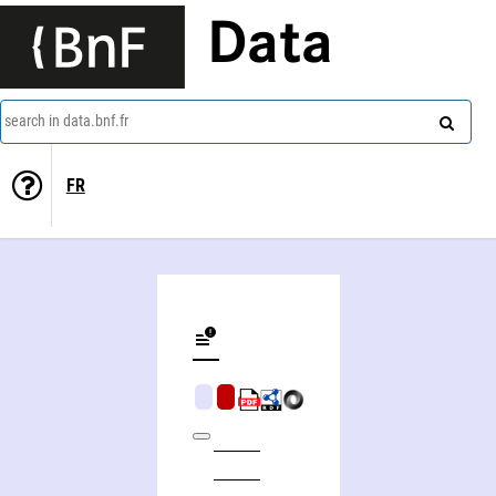
Data
search in data.bnf.fr
FR