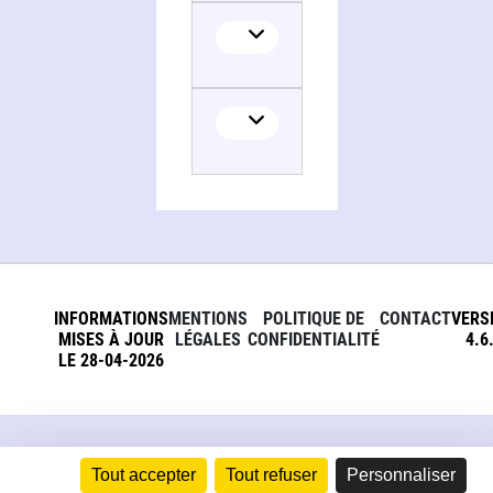
INFORMATIONS
MENTIONS
POLITIQUE DE
CONTACT
VERS
MISES À JOUR
LÉGALES
CONFIDENTIALITÉ
4.6
LE 28-04-2026
Tout accepter
Tout refuser
Personnaliser