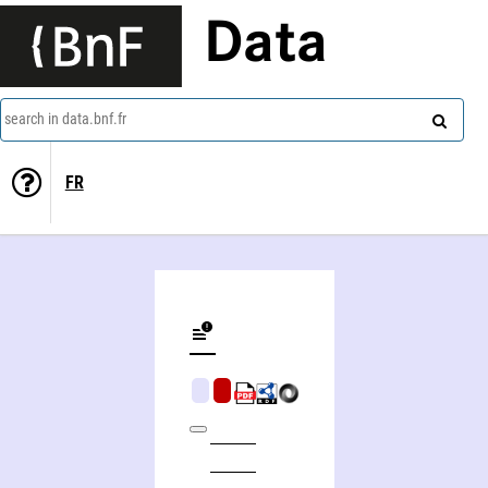
Data
search in data.bnf.fr
FR