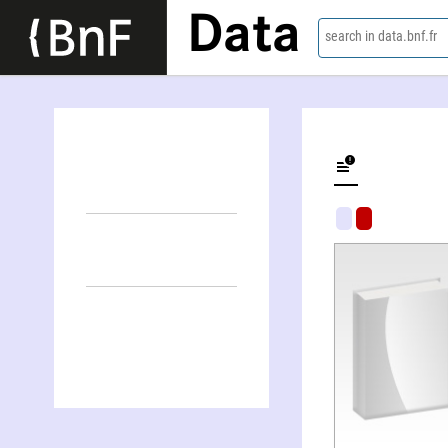
Data
search in data.bnf.fr