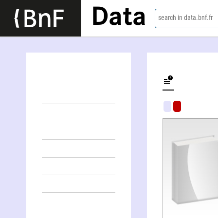
Data
search in data.bnf.fr