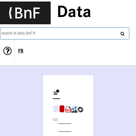
Data
search in data.bnf.fr
FR