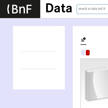
Data
search in data.bnf.fr