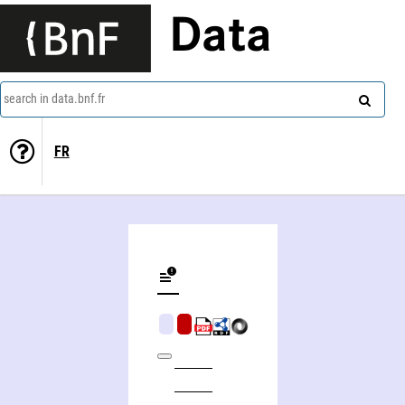
Data
search in data.bnf.fr
FR