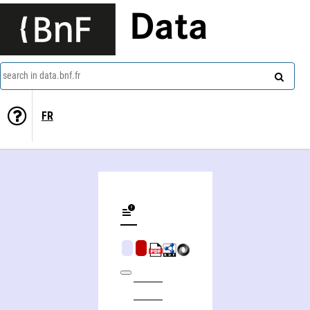
Data
search in data.bnf.fr
FR