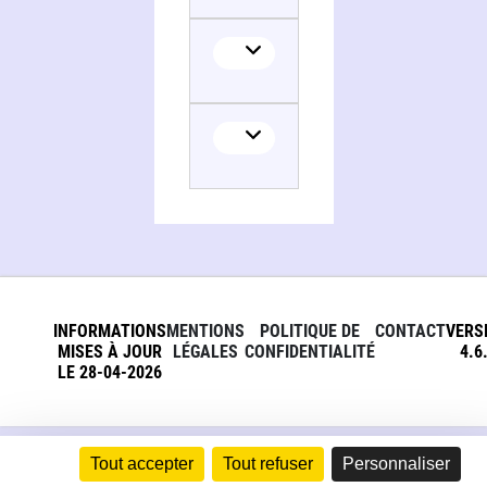
INFORMATIONS
MENTIONS
POLITIQUE DE
CONTACT
VERS
MISES À JOUR
LÉGALES
CONFIDENTIALITÉ
4.6
LE 28-04-2026
Tout accepter
Tout refuser
Personnaliser