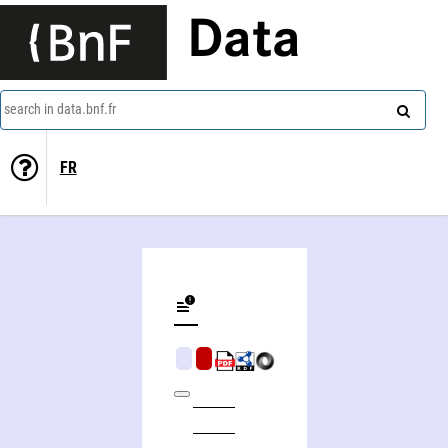
Data
search in data.bnf.fr
FR