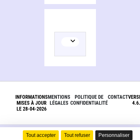
INFORMATIONS
MENTIONS
POLITIQUE DE
CONTACT
VERS
MISES À JOUR
LÉGALES
CONFIDENTIALITÉ
4.6
LE 28-04-2026
Tout accepter
Tout refuser
Personnaliser