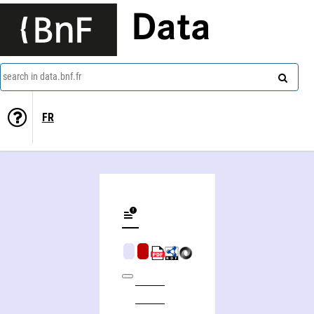
Data
search in data.bnf.fr
FR