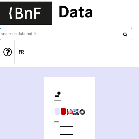
Data
search in data.bnf.fr
FR