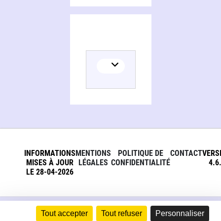
INFORMATIONS
MENTIONS
POLITIQUE DE
CONTACT
VERS
MISES À JOUR
LÉGALES
CONFIDENTIALITÉ
4.6
LE 28-04-2026
Tout accepter
Tout refuser
Personnaliser