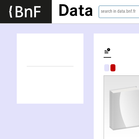
Data
search in data.bnf.fr