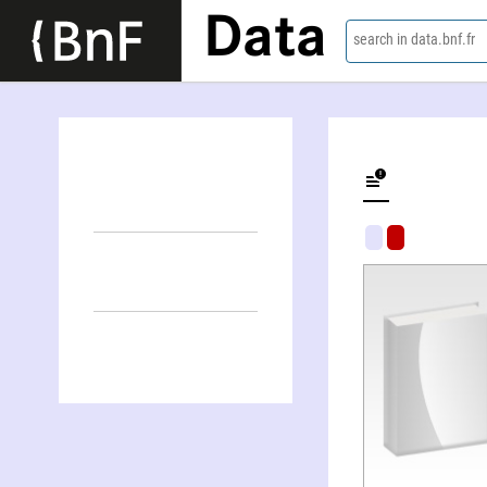
Data
search in data.bnf.fr