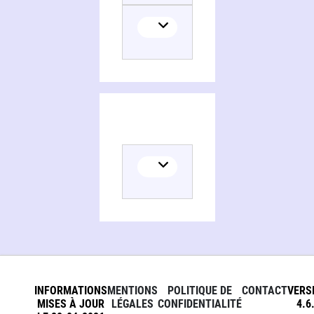
INFORMATIONS
MENTIONS
POLITIQUE DE
CONTACT
VERS
MISES À JOUR
LÉGALES
CONFIDENTIALITÉ
4.6