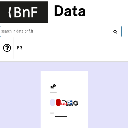
Data
search in data.bnf.fr
FR