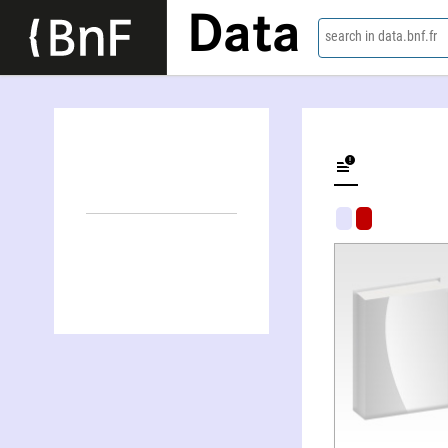
Data
search in data.bnf.fr