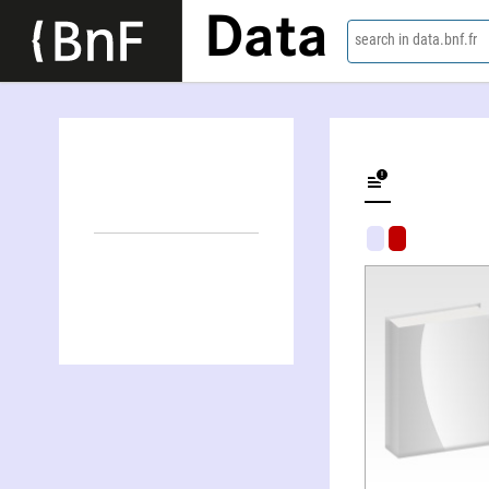
Data
search in data.bnf.fr