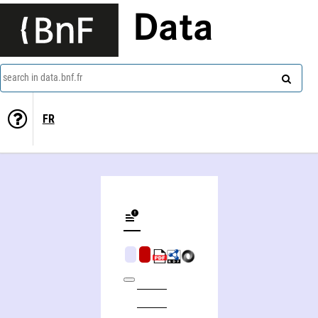
Data
search in data.bnf.fr
FR