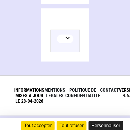
INFORMATIONS
MENTIONS
POLITIQUE DE
CONTACT
VERS
MISES À JOUR
LÉGALES
CONFIDENTIALITÉ
4.6
LE 28-04-2026
Tout accepter
Tout refuser
Personnaliser