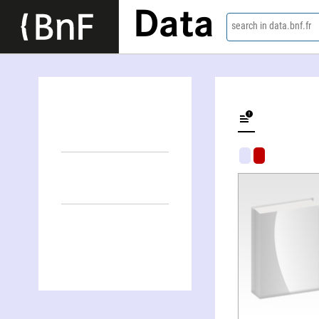
Data
search in data.bnf.fr