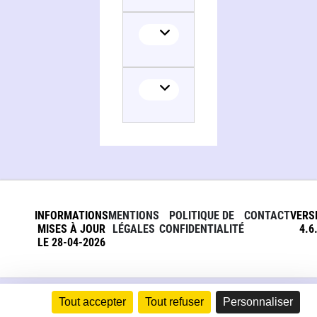
Translator
INFORMATIONS
MENTIONS
POLITIQUE DE
CONTACT
VERS
MISES À JOUR
LÉGALES
CONFIDENTIALITÉ
4.6
LE 28-04-2026
Tout accepter
Tout refuser
Personnaliser