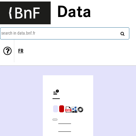
Data
search in data.bnf.fr
FR