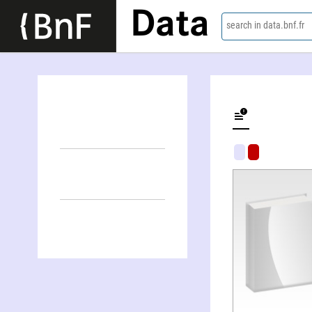
Data
search in data.bnf.fr