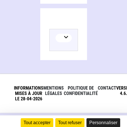
INFORMATIONS
MENTIONS
POLITIQUE DE
CONTACT
VERS
MISES À JOUR
LÉGALES
CONFIDENTIALITÉ
4.6
LE 28-04-2026
Tout accepter
Tout refuser
Personnaliser