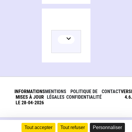
INFORMATIONS
MENTIONS
POLITIQUE DE
CONTACT
VERS
MISES À JOUR
LÉGALES
CONFIDENTIALITÉ
4.6
LE 28-04-2026
Tout accepter
Tout refuser
Personnaliser