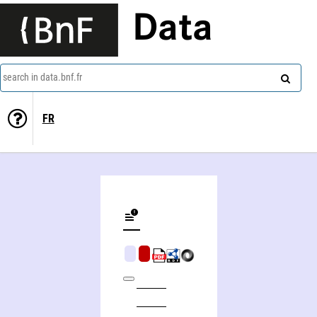
Data
search in data.bnf.fr
FR