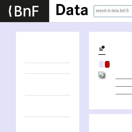
Data
search in data.bnf.fr