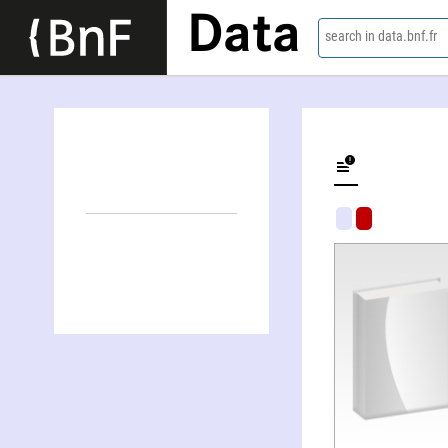
Data
search in data.bnf.fr