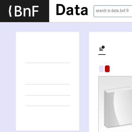
Data
search in data.bnf.fr