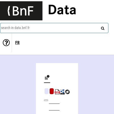
Data
search in data.bnf.fr
FR