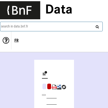
Data
search in data.bnf.fr
FR