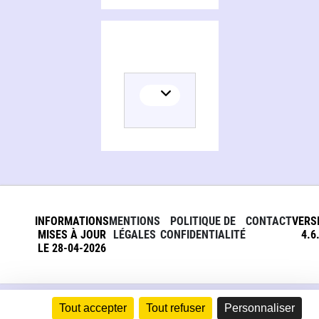
INFORMATIONS
MENTIONS
POLITIQUE DE
CONTACT
VERS
MISES À JOUR
LÉGALES
CONFIDENTIALITÉ
4.6
LE 28-04-2026
Tout accepter
Tout refuser
Personnaliser